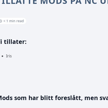
TILLATTE MODS PÅ NC 
< 1 min read
i tillater:
Iris
ods som har blitt foreslått, men sva