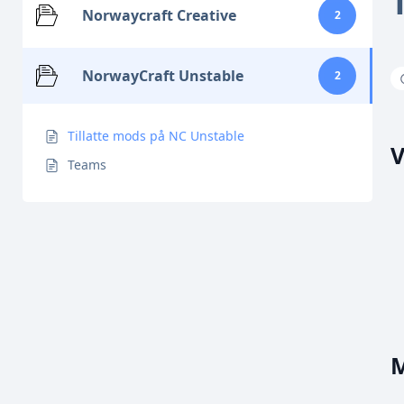
Norwaycraft Creative
2
NorwayCraft Unstable
2
Tillatte mods på NC Unstable
V
Teams
M