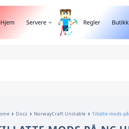
Hjem
Servere
Regler
Butikk
ome
Docs
NorwayCraft Unstable
Tillatte mods p