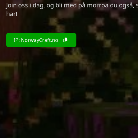
Join oss i dag, og bli med på morroa du også,
har!
IP: NorwayCraft.no