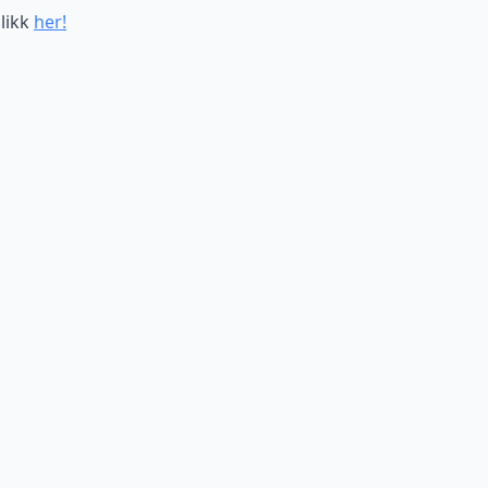
likk
her!