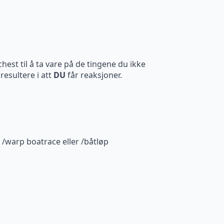
est til å ta vare på de tingene du ikke
resultere i att
DU
får reaksjoner.
 /warp boatrace eller /båtløp