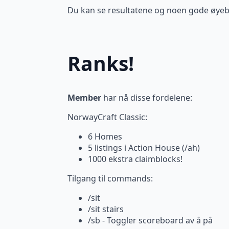
Du kan se resultatene og noen gode øyeb
Ranks!
Member
har nå disse fordelene:
NorwayCraft Classic:
6 Homes
5 listings i Action House (/ah)
1000 ekstra claimblocks!
Tilgang til commands:
/sit
/sit stairs
/sb - Toggler scoreboard av å på