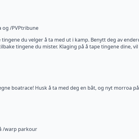
a og /PVPtribune
tingene du velger å ta med ut i kamp. Benytt deg av enderch
tilbake tingene du mister. Klaging på å tape tingene dine, vil 
 egne boatrace! Husk å ta med deg en båt, og nyt morroa på
å /warp parkour