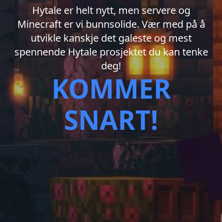
Hytale er helt nytt, men servere og
Minecraft er vi bunnsolide. Vær med på å
utvikle kanskje det galeste og mest
spennende Hytale prosjektet du kan tenke
deg!
KOMMER
SNART!