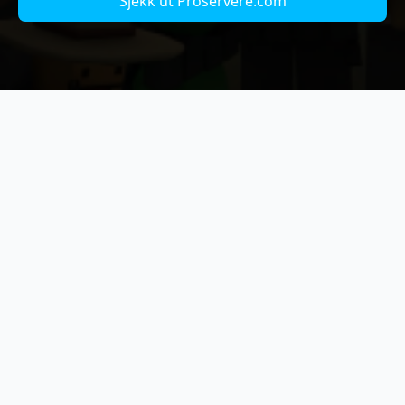
Sjekk ut Proservere.com
Hva er NC Hytale
NC Hytale er vår satsing på Hytale alternativ til
Minecraft.
Er ikke NorwayCraft en minecraft
server?
Jo, men nei. NorwayCraft er mye mer enn bare