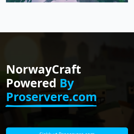
NorwayCraft
Powered
By
Proservere.com