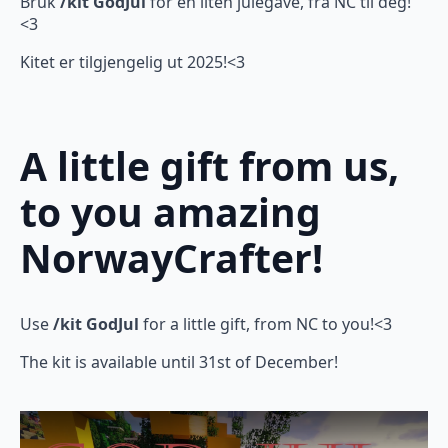
Bruk
/kit GodJul
for en liten julegave, fra NC til deg!
<3
Kitet er tilgjengelig ut 2025!<3
A little gift from us,
to you amazing
NorwayCrafter!
Use
/kit GodJul
for a little gift, from NC to you!<3
The kit is available until 31st of December!